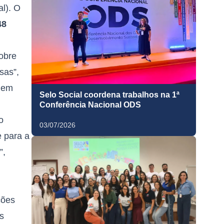
al). O
48
obre
sas”,
s em
Selo Social coordena trabalhos na 1ª
Conferência Nacional ODS
o
03/07/2026
e para a
”,
ções
s