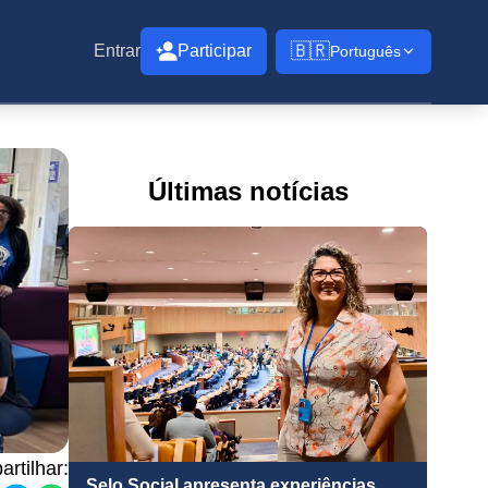
🇧🇷
Entrar
Participar
Português
Últimas notícias
rtilhar:
Selo Social apresenta experiências