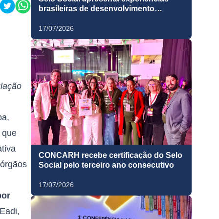
brasileiras de desenvolvimento
sustentável em fórum mundial da ONU,
em Nova York
17/07/2026
ulação
ba,
s que
tiva
CONCARH recebe certificação do Selo
 órgãos
Social pelo terceiro ano consecutivo
17/07/2026
por
Eadi,