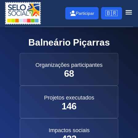
Selo Social
🇧🇷
Participar
Abri
Balneário Piçarras
Organizações participantes
68
Projetos executados
146
Impactos sociais