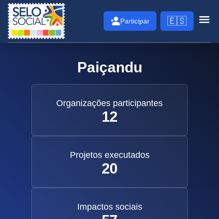
Selo Social
🇪🇸
Participar
Abri
Paiçandu
Organizações participantes
12
Projetos executados
20
Impactos sociais