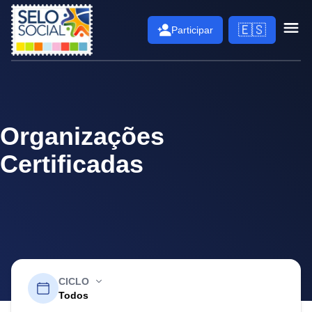
Selo Social
🇪🇸
Participar
Abri
Organizações
Certificadas
CICLO
Todos