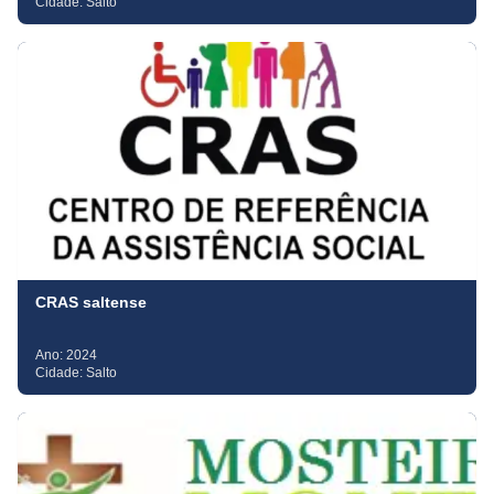
Cidade:
Salto
CRAS saltense
Ano:
2024
Cidade:
Salto