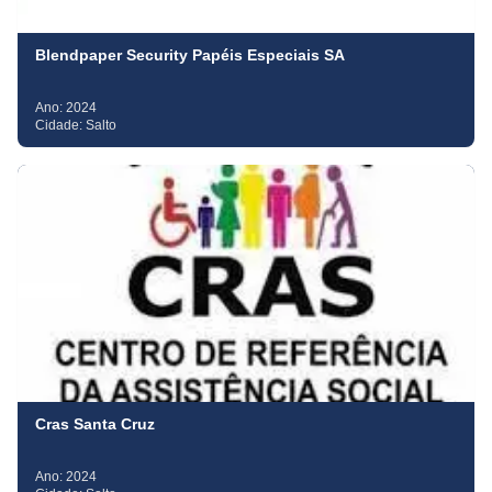
Blendpaper Security Papéis Especiais SA
Ano:
2024
Cidade:
Salto
Cras Santa Cruz
Ano:
2024