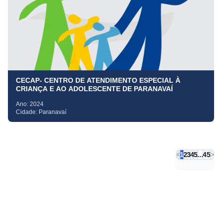
CECAP- CENTRO DE ATENDIMENTO ESPECIAL À
CRIANÇA E AO ADOLESCENTE DE PARANAVAÍ
Ano:
2024
Cidade:
Paranavaí
<
1
2
3
4
5
...
45
>